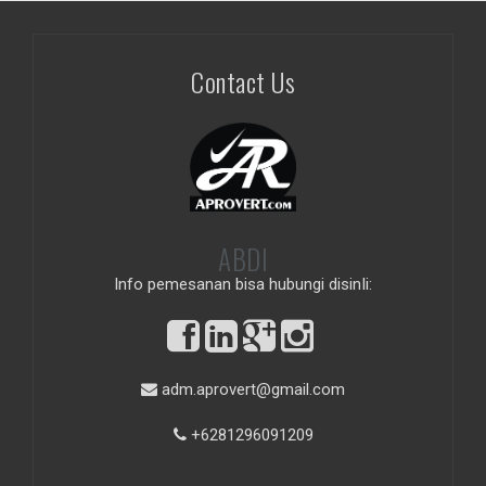
Contact Us
ABDI
Info pemesanan bisa hubungi disinIi:
adm.aprovert@gmail.com
+6281296091209