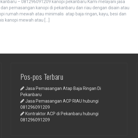
Pekanbaru – 081296091209 kanopi pekanbaru Kami melayani jasa
dan pemasangan kanopi di pekanbaru dan riau dengan disain atau
pi rumah mewah atau minimalis atap baja ringan, kayu, besi dan
nis kanopi mewah atau […]
Pos-pos Terbaru
Jasa Pemasangan Atap Baja Ringan Di
Pekanbaru
Jasa Pemasangan ACP RIAU hubungi
081296091209
Kontraktor ACP di Pekanbaru hubungi
081296091209