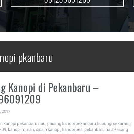
nopi pkanbaru
g Kanopi di Pekanbaru –
96091209
4, 2017
 kanopi pekanbaru riau, pasang kanopi pekanbaru hubungi sekarang
9, kanopi murah, disain kanopi, kanopi besi pekanbaru riau Pasang