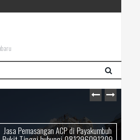
nbaru
Jasa Pemasangan ACP di Payakumbuh
Bukit Tinggi hubungi 081296091209