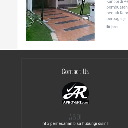
Kanopi di 
pembuatan 
bentuk Kano
berbagai je
jasa
Contact Us
ABDI
Info pemesanan bisa hubungi disinIi: