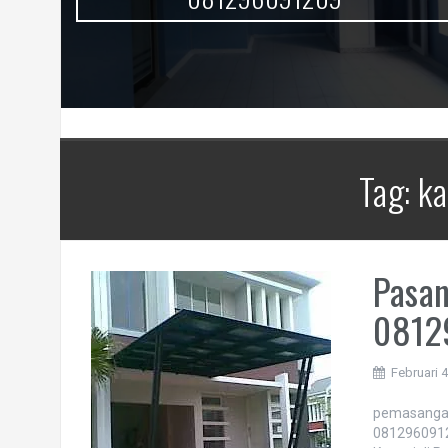
Tag:
ka
Pasan
0812
Februari 
pemasangan
08129609120