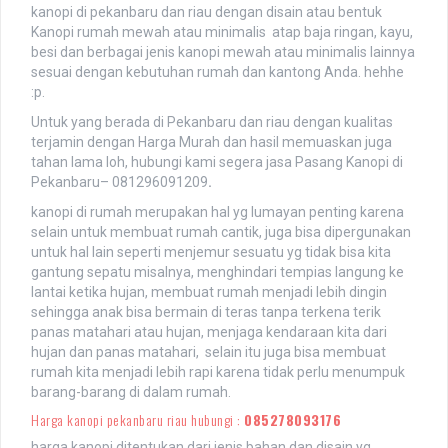
kanopi di pekanbaru dan riau dengan disain atau bentuk
Kanopi rumah mewah atau minimalis atap baja ringan, kayu,
besi dan berbagai jenis kanopi mewah atau minimalis lainnya
sesuai dengan kebutuhan rumah dan kantong Anda. hehhe
:p.
Untuk yang berada di Pekanbaru dan riau dengan kualitas
terjamin dengan Harga Murah dan hasil memuaskan juga
tahan lama loh, hubungi kami segera jasa Pasang Kanopi di
Pekanbaru– 081296091209
.
kanopi di rumah merupakan hal yg lumayan penting karena
selain untuk membuat rumah cantik, juga bisa dipergunakan
untuk hal lain seperti menjemur sesuatu yg tidak bisa kita
gantung sepatu misalnya, menghindari tempias langung ke
lantai ketika hujan, membuat rumah menjadi lebih dingin
sehingga anak bisa bermain di teras tanpa terkena terik
panas matahari atau hujan, menjaga kendaraan kita dari
hujan dan panas matahari, selain itu juga bisa membuat
rumah kita menjadi lebih rapi karena tidak perlu menumpuk
barang-barang di dalam rumah.
Harga kanopi pekanbaru riau hubungi :
085278093176
harga kanopi ditentukan dari jenis bahan dan disain yg