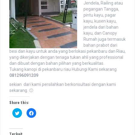
Jendela, Railing atau
pegangan Tangga,
pintu kayu, pagar
kayu, kusen kayu,
jendela dari bahan
kayu, dan Canopy
Rumah juga termasuk
bahan prabot dari
besi dan kayu untuk anda yang berlokasi pekanbaru dan Riau,
yang dikerjakan dengan tenaga tukan ahli yang professional
dan dibuat dengan bahan pilihan yang berkualitas.
Tukang kanopi di pekanbaru riau Hubungi Kami sekarang
081296091209
sekian dari kami persilahkan berkonsultasi dengan kami
sekarang. 🙂
Share this:
K
K
l
l
i
i
k
k
u
u
n
n
t
t
Terkait