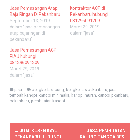
u
u
k
k
Jasa Pemasangan Atap
Kontraktor ACP di
b
m
e
e
Baja Ringan Di Pekanbaru
Pekanbaru hubungi
r
m
September 13, 2019
081296091209
b
b
a
a
dalam "jasa pemasangan
Maret 29, 2019
g
g
i
i
atap bajaringan di
dalam "jasa"
p
k
pekanbaru"
a
a
d
n
a
d
Jasa Pemasangan ACP
T
i
w
F
RIAU hubungi
i
a
t
c
081296091209
t
e
Maret 29, 2019
e
b
r
o
dalam "jasa"
(
o
M
k
e
(
m
M
jasa
bengkel las ipung
,
bengkel las pekanbaru
,
jasa
b
e
tempah kanopi
,
kanopi minimalis
,
kanopi murah
,
kanopi pkanbaru
,
u
m
k
b
pekanbaru
,
pembuatan kanopi
a
u
d
k
i
a
j
d
e
i
n
j
Navigasi
d
e
e
n
←
JUAL KUSEN KAYU
JASA PEMBUATAN
l
d
pos
PEKANBARU HUBUNGI –
RAILING TANGGA BESI
a
e