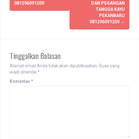
y
l
081296091209
DAN PEGANGAN
a
a
n
y
TANGGA KAYU
g
a
PEKANBARU
b
n
a
g
081296091209
→
r
b
u
a
)
r
u
)
Tinggalkan Balasan
Alamat email Anda tidak akan dipublikasikan.
Ruas yang
wajib ditandai
*
Komentar
*